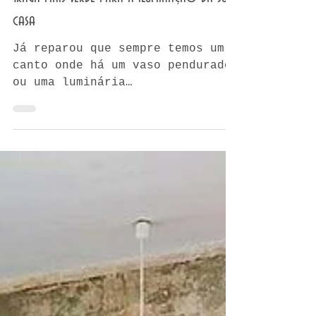
CARLOS MENA
15 de ago. de 2020
2 min de leitura
Traga mais verde para a iluminação da sua
casa
Já reparou que sempre temos um
canto onde há um vaso pendurado
ou uma luminária
pendurada?...Enfim, por que não
unir esses dois elementos?