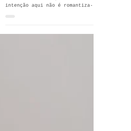
28 de jul. de 2020
5 min de leitura
O que ninguém te conta sobre industrial
design
"...por mais que apreciemos
muito esse estilo, nossa
intenção aqui não é romantiza-lo
e muito menos gourmetiza-lo..."