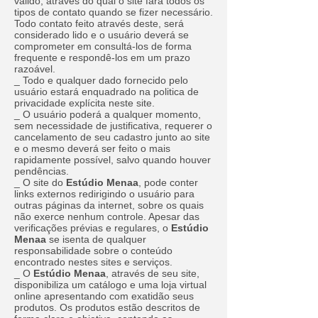
válido, através do qual o site fará todos os
tipos de contato quando se fizer necessário.
Todo contato feito através deste, será
considerado lido e o usuário deverá se
comprometer em consultá-los de forma
frequente e respondê-los em um prazo
razoável.
_ Todo e qualquer dado fornecido pelo
usuário estará enquadrado na politica de
privacidade explícita neste site.
_ O usuário poderá a qualquer momento,
sem necessidade de justificativa, requerer o
cancelamento de seu cadastro junto ao site
e o mesmo deverá ser feito o mais
rapidamente possível, salvo quando houver
pendências.
_ O site do
Estúdio Menaa
, pode conter
links externos redirigindo o usuário para
outras páginas da internet, sobre os quais
não exerce nenhum controle. Apesar das
verificações prévias e regulares, o
Estúdio
Menaa
se isenta de qualquer
responsabilidade sobre o conteúdo
encontrado nestes sites e serviços.
_ O
Estúdio Menaa
, através de seu site,
disponibiliza um catálogo e uma loja virtual
online apresentando com exatidão seus
produtos. Os produtos estão descritos de