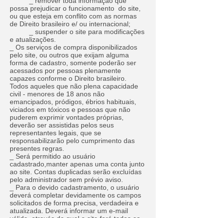
_ remover toda informação que
possa prejudicar o funcionamento do site,
ou que esteja em conflito com as normas
de Direito brasileiro e/ ou internacional;
_ suspender o site para modificações
e atualizações.
_ Os serviços de compra disponibilizados
pelo site, ou outros que exijam alguma
forma de cadastro, somente poderão ser
acessados por pessoas plenamente
capazes conforme o Direito brasileiro.
Todos aqueles que não plena capacidade
civil - menores de 18 anos não
emancipados, pródigos, ébrios habituais,
viciados em tóxicos e pessoas que não
puderem exprimir vontades próprias,
deverão ser assistidas pelos seus
representantes legais, que se
responsabilizarão pelo cumprimento das
presentes regras.
_ Será permitido ao usuário
cadastrado,manter apenas uma conta junto
ao site. Contas duplicadas serão excluídas
pelo administrador sem prévio aviso.
_ Para o devido cadastramento, o usuário
deverá completar devidamente os campos
solicitados de forma precisa, verdadeira e
atualizada. Deverá informar um e-mail