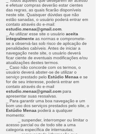
_ Todos aqueles que desejarem ter acesso
e efetuar compras deverão estar cientes
das regras, as quais ficarão disponíveis
neste site. Quaisquer dúvidas que não
estão sanadas, o usuário poderá entrar em
contato através do e-mail:
estudio.menaa@gmail.com
.
_ Ao utilizar esse site o usuário
aceita
integralmente
as normas e compromete-
se a observá-las sob risco de aplicação de
penalidades cabíveis. Antes de iniciar a
navegação neste site, o usuário deverá
ficar ciente de eventuais modificações e/ou
atualizações destes termos.
_ Caso não concorde com os termos, o
usuário deverá abster-se de utilizar o
serviço prestado pelo
Estúdio Menaa
e se
for de seu interesse, poderá entrar em
contato através do e-mail
estudio.menaa@gmail.com
para
apresentar suas ressalvas.
_ Para garantir uma boa navegação e um
bom uso dos serviços prestados pelo site, o
Estúdio Menaa
poderá a qualquer
momento:
_ suspender, interromper ou limitar o
acesso parcial ou de todo site a uma
categoria específica de internautas;