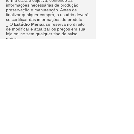
forma clara e objetiva, contendo as
informações necessárias de produção,
preservação e manutenção. Antes de
finalizar qualquer compra, o usuário deverá
se certificar das informações do produto.
_ O
Estúdio Menaa
se reserva no direito
de modificar e atualizar os preços em sua
loja online sem qualquer tipo de aviso
prévio.
_ O prazo de entrega está estipulado na
descrição de cada produto, variando a data
de acordo com cada item.
_ O
Estúdio Menaa
se reserva no direito
de alterar, modificar, atualizar seus serviços
tanto como o site sem qualquer aviso
prévio, bem como as presentes normas, no
âmbito de adaptá-las para a evolução da
marca para melhor atender o usuário.
assine nossa newsletter para receber noticias e novidades
!