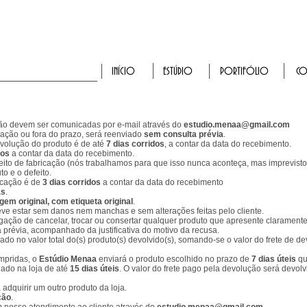
INÍCIO
ESTÚDIO
PORTIFÓLIO
CO
ção devem ser comunicadas por e-mail através do
estudio.menaa@gmail.com
ação ou fora do prazo, será reenviado
sem consulta prévia
.
devolução do produto é de até
7 dias corridos
, a contar da data do recebimento.
dos
a contar da data do recebimento.
ito de fabricação (nós trabalhamos para que isso nunca aconteça, mas imprevist
to e o defeito.
ricação é de
3 dias corridos
a contar da data do recebimento
as
.
em original, com etiqueta original
.
eve estar sem danos nem manchas e sem alterações feitas pelo cliente.
gação de cancelar, trocar ou consertar qualquer produto que apresente clarament
a prévia, acompanhado da justificativa do motivo da recusa.
do no valor total do(s) produto(s) devolvido(s), somando-se o valor do frete de d
umpridas, o
Estúdio Menaa
enviará o produto escolhido no prazo de
7 dias úteis
qu
lado na loja de até
15 dias úteis
. O valor do frete pago pela devolução será devol
 adquirir um outro produto da loja.
ção
.
 nosso atendimento ao cliente através do
estudio.menaa@gmail.com
.