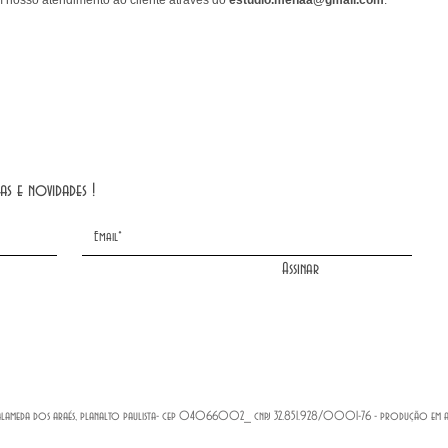
as e novidades !
Assinar
alameda dos araés, planalto paulista- cep 04066002_ cnpj 32.851.928/0001-76 - produção em até 