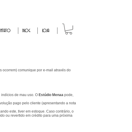
NTATO
BLOG
LOJA
os ocorrem) comunique por e-mail através do
e indícios de mau uso. O
Estúdio Menaa
pode,
evolução pago pelo cliente (apresentando a nota
ando este, tiver em estoque. Caso contrário, o
vido ou revertido em crédito para uma próxima