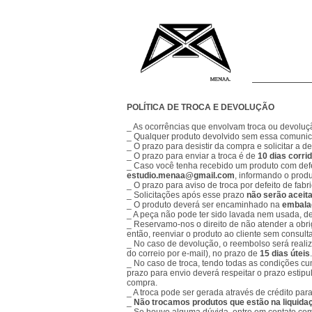
POLÍTICA DE TROCA E DEVOLUÇÃO
_ As ocorrências que envolvam troca ou devolu
_ Qualquer produto devolvido sem essa comunic
_ O prazo para desistir da compra e solicitar a 
_ O prazo para enviar a troca é de
10 dias corri
_ Caso você tenha recebido um produto com defe
estudio.menaa@gmail.com
, informando o produ
_ O prazo para aviso de troca por defeito de fab
_ Solicitações após esse prazo
não serão aceit
_ O produto deverá ser encaminhado na
embalag
_ A peça não pode ter sido lavada nem usada, d
_ Reservamo-nos o direito de não atender a obri
então, reenviar o produto ao cliente sem consult
_ No caso de devolução, o reembolso será realiza
do correio por e-mail), no prazo de
15 dias úteis
.
_ No caso de troca, tendo todas as condições c
prazo para envio deverá respeitar o prazo estipu
compra.
_ A troca pode ser gerada através de crédito para
_
Não trocamos produtos que estão na liquida
_ Se houve alguma dúvida, entre em contato com