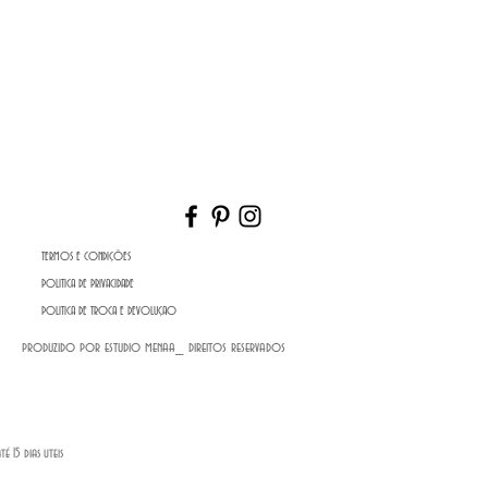
TERMOS E CONDIÇÕES
POLITICA DE PRIVACIDADE
POLITICA DE TROCA E DEVOLUÇAO
produzido por estudio menaa_ direitos reservados
15 dias uteis