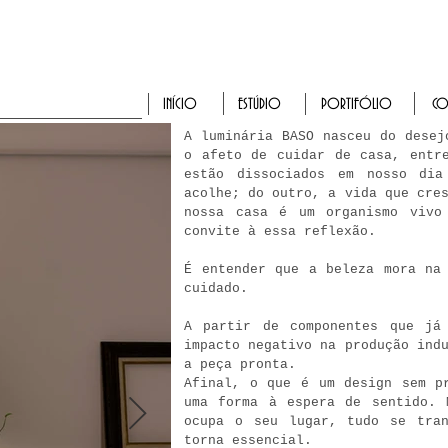
INÍCIO
ESTÚDIO
PORTIFÓLIO
CO
A luminária BASO nasceu do desej
o afeto de cuidar de casa, entr
estão dissociados em nosso di
acolhe; do outro, a vida que cre
nossa casa é um organismo vivo
convite à essa reflexão.
É entender que a beleza mora na
cuidado.
A partir de componentes que já
impacto negativo na produção ind
a peça pronta.
Afinal, o que é um design sem p
uma forma à espera de sentido. 
ocupa o seu lugar, tudo se tra
torna essencial.