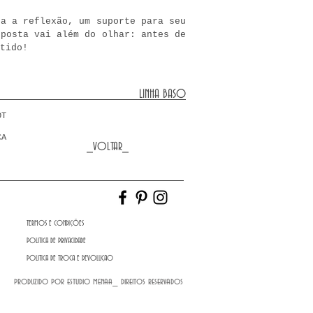
ra a reflexão, um suporte para seu
oposta vai além do olhar: antes de
tido!
LINHA BASO
EPOT
CA
_VOLTAR_
TERMOS E CONDIÇÕES
POLITICA DE PRIVACIDADE
POLITICA DE TROCA E DEVOLUÇAO
produzido por estudio menaa_ direitos reservados