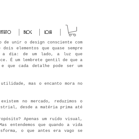
NTATO
BLOG
LOJA
o de unir o design consciente com
e dois elementos que quase sempre
a a dia: de um lado, a luz que
sce. É um lembrete gentil de que a
 e que cada detalhe pode ser um
 utilidade, mas o encanto mora no
 existem no mercado, reduzimos o
ustrial, desde a matéria prima até
ropósito? Apenas um ruído visual,
Mas entendemos que quando a vida
nsforma, o que antes era vago se